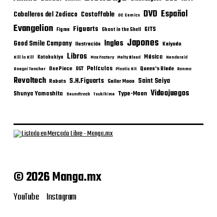
DVD
Español
Castoffable
Caballeros del Zodiaco
DC Comics
Evangelion
Figuarts
GITS
Figma
Ghost in the Shell
Japones
Ingles
Good Smile Company
Ilustración
Kaiyodo
Libros
Música
Kotobukiya
Kill la Kill
Max Factory
Melty Blood
Nendoroid
Películas
One Piece
Queen's Blade
OST
Onegai Teacher
Plastic Kit
Ranma
Revoltech
S.H.Figuarts
Saint Seiya
Robots
Sailor Moon
Videojuegos
Shunya Yamashita
Type-Moon
Soundtrack
Tsukihime
© 2026 Manga.mx
YouTube
Instagram