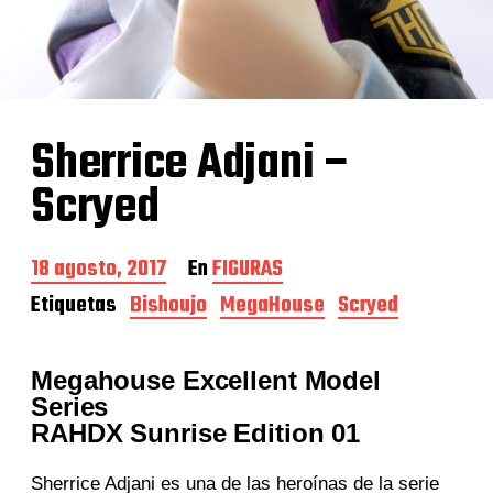
Sherrice Adjani –
Scryed
F
18 agosto, 2017
En
FIGURAS
e
Etiquetas
Bishoujo
MegaHouse
Scryed
c
h
a
d
Megahouse Excellent Model
e
Series
l
RAHDX Sunrise Edition 01
a
e
n
Sherrice Adjani es una de las heroínas de la serie