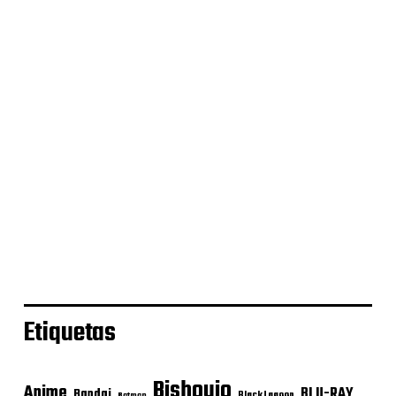
Etiquetas
Bishoujo
Anime
BLU-RAY
Bandai
Black Lagoon
Batman