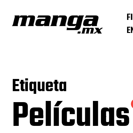
F
E
Etiqueta
Película