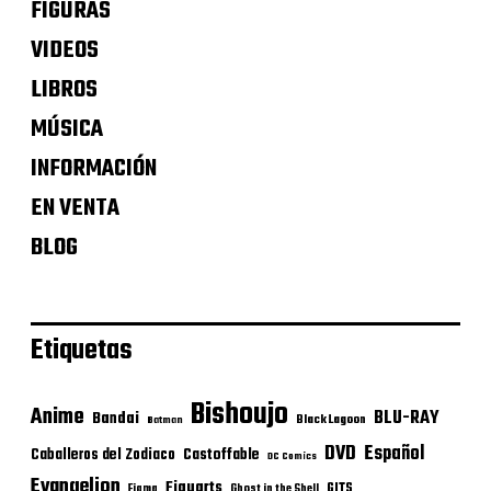
FIGURAS
VIDEOS
LIBROS
MÚSICA
INFORMACIÓN
EN VENTA
BLOG
Etiquetas
Bishoujo
Anime
BLU-RAY
Bandai
Black Lagoon
Batman
DVD
Español
Castoffable
Caballeros del Zodiaco
DC Comics
Evangelion
Figuarts
GITS
Figma
Ghost in the Shell