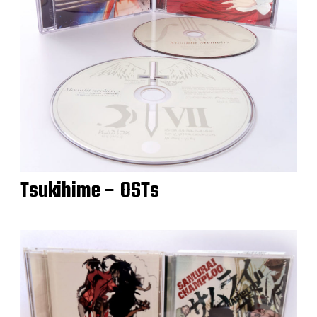
Tsukihime – OSTs