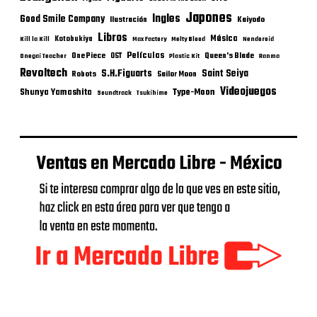
Japones
Ingles
Good Smile Company
Ilustración
Kaiyodo
Libros
Música
Kotobukiya
Kill la Kill
Max Factory
Melty Blood
Nendoroid
Películas
One Piece
Queen's Blade
OST
Onegai Teacher
Plastic Kit
Ranma
Revoltech
S.H.Figuarts
Saint Seiya
Robots
Sailor Moon
Videojuegos
Shunya Yamashita
Type-Moon
Soundtrack
Tsukihime