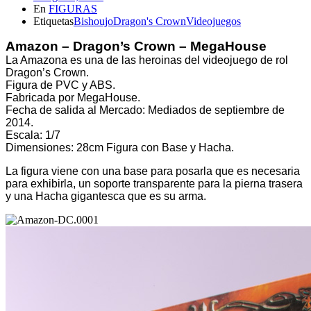
de
En
FIGURAS
la
Etiquetas
Bishoujo
Dragon's Crown
Videojuegos
entrada
Amazon – Dragon’s Crown – MegaHouse
La Amazona es una de las heroinas del videojuego de rol
Dragon’s Crown.
Figura de PVC y ABS.
Fabricada por MegaHouse.
Fecha de salida al Mercado: Mediados de septiembre de
2014.
Escala: 1/7
Dimensiones: 28cm Figura con Base y Hacha.
La figura viene con una base para posarla que es necesaria
para exhibirla, un soporte transparente para la pierna trasera
y una Hacha gigantesca que es su arma.