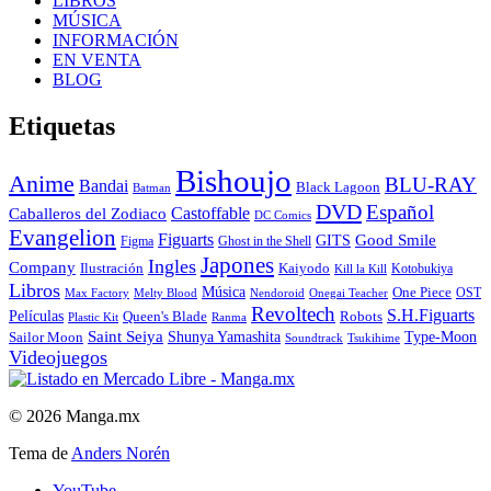
LIBROS
MÚSICA
INFORMACIÓN
EN VENTA
BLOG
Etiquetas
Bishoujo
Anime
BLU-RAY
Bandai
Black Lagoon
Batman
DVD
Español
Castoffable
Caballeros del Zodiaco
DC Comics
Evangelion
Figuarts
GITS
Good Smile
Figma
Ghost in the Shell
Japones
Ingles
Company
Ilustración
Kaiyodo
Kotobukiya
Kill la Kill
Libros
Música
One Piece
OST
Max Factory
Melty Blood
Nendoroid
Onegai Teacher
Revoltech
S.H.Figuarts
Películas
Queen's Blade
Robots
Plastic Kit
Ranma
Saint Seiya
Shunya Yamashita
Type-Moon
Sailor Moon
Soundtrack
Tsukihime
Videojuegos
© 2026 Manga.mx
Tema de
Anders Norén
YouTube