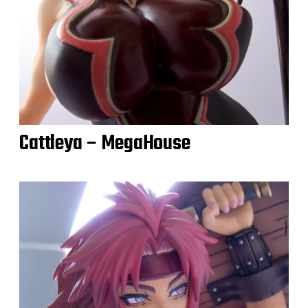
Cattleya – MegaHouse