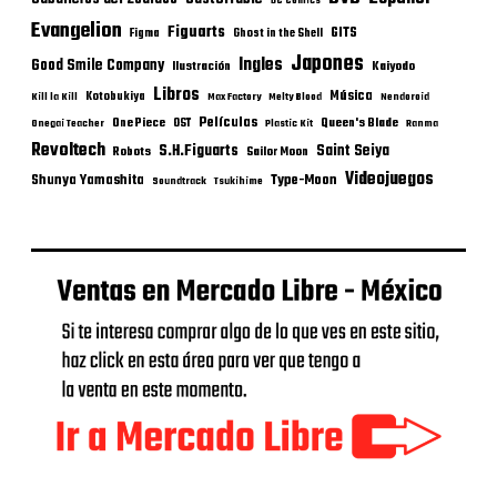
DC Comics
Evangelion
Figuarts
GITS
Figma
Ghost in the Shell
Japones
Ingles
Good Smile Company
Ilustración
Kaiyodo
Libros
Música
Kotobukiya
Kill la Kill
Max Factory
Melty Blood
Nendoroid
Películas
One Piece
Queen's Blade
OST
Onegai Teacher
Plastic Kit
Ranma
Revoltech
S.H.Figuarts
Saint Seiya
Robots
Sailor Moon
Videojuegos
Shunya Yamashita
Type-Moon
Soundtrack
Tsukihime