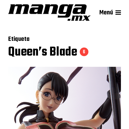
Menú
Etiqueta
Queen’s Blade
6