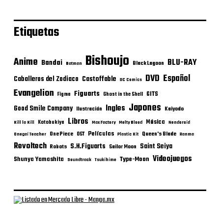
Etiquetas
Bishoujo
Anime
BLU-RAY
Bandai
Black Lagoon
Batman
DVD
Español
Castoffable
Caballeros del Zodiaco
DC Comics
Evangelion
Figuarts
GITS
Figma
Ghost in the Shell
Japones
Ingles
Good Smile Company
Ilustración
Kaiyodo
Libros
Música
Kotobukiya
Kill la Kill
Max Factory
Melty Blood
Nendoroid
Películas
One Piece
Queen's Blade
OST
Onegai Teacher
Plastic Kit
Ranma
Revoltech
S.H.Figuarts
Saint Seiya
Robots
Sailor Moon
Videojuegos
Shunya Yamashita
Type-Moon
Soundtrack
Tsukihime