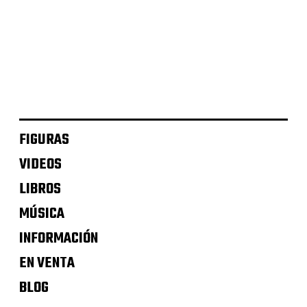
Evangelion – Second Impact – OST
Akira – 25 Aniversario
FIGURAS
VIDEOS
LIBROS
MÚSICA
INFORMACIÓN
EN VENTA
BLOG