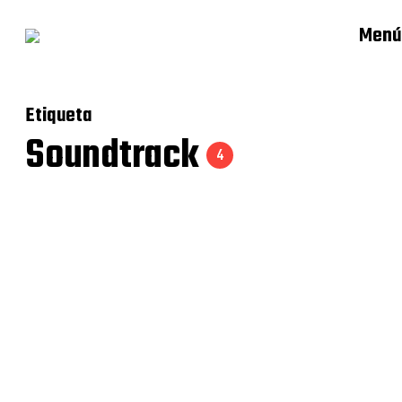
Menú
Etiqueta
Soundtrack
4
Refrain of Evangelion – OST
Be Human – GITS SAC OST