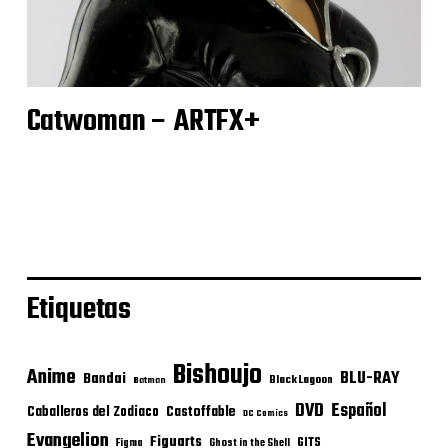
Catwoman – ARTFX+
Etiquetas
Bishoujo
Anime
BLU-RAY
Bandai
Black Lagoon
Batman
DVD
Español
Castoffable
Caballeros del Zodiaco
DC Comics
Evangelion
Figuarts
GITS
Figma
Ghost in the Shell