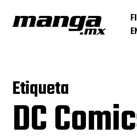
F
E
Etiqueta
DC Comi