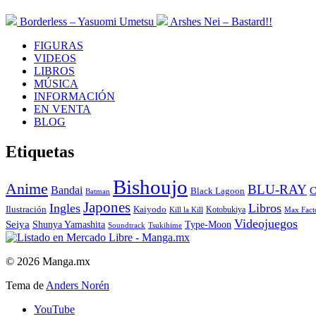
Borderless – Yasuomi Umetsu
Arshes Nei – Bastard!!
FIGURAS
VIDEOS
LIBROS
MÚSICA
INFORMACIÓN
EN VENTA
BLOG
Etiquetas
Bishoujo
Anime
BLU-RAY
Bandai
C
Black Lagoon
Batman
Japones
Ingles
Libros
Ilustración
Kaiyodo
Kotobukiya
Kill la Kill
Max Fact
Videojuegos
Seiya
Shunya Yamashita
Type-Moon
Soundtrack
Tsukihime
© 2026 Manga.mx
Tema de
Anders Norén
YouTube