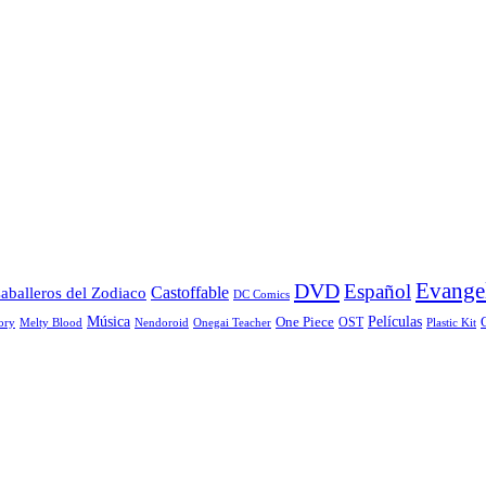
Evange
DVD
Español
Castoffable
aballeros del Zodiaco
DC Comics
Películas
Música
One Piece
OST
ory
Melty Blood
Nendoroid
Onegai Teacher
Plastic Kit