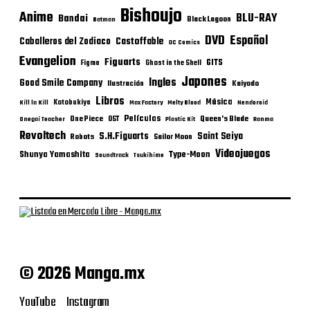
Bishoujo
Anime
BLU-RAY
Bandai
Black Lagoon
Batman
DVD
Español
Castoffable
Caballeros del Zodiaco
DC Comics
Evangelion
Figuarts
GITS
Figma
Ghost in the Shell
Japones
Ingles
Good Smile Company
Ilustración
Kaiyodo
Libros
Música
Kotobukiya
Kill la Kill
Max Factory
Melty Blood
Nendoroid
Películas
One Piece
Queen's Blade
OST
Onegai Teacher
Plastic Kit
Ranma
Revoltech
S.H.Figuarts
Saint Seiya
Robots
Sailor Moon
Videojuegos
Shunya Yamashita
Type-Moon
Soundtrack
Tsukihime
© 2026 Manga.mx
YouTube
Instagram