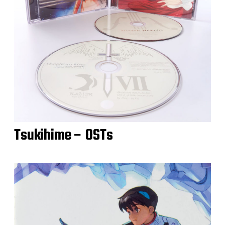
Tsukihime – OSTs