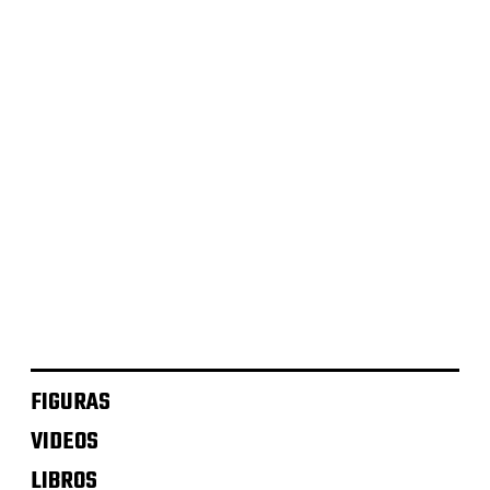
Sailor Venus – SH Figuarts
Sailor Mars – SH Figuarts
Sailor Mercury – SH Figuarts
Sailor Moon – SH Figuarts
FIGURAS
VIDEOS
LIBROS