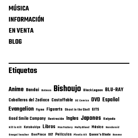
MÚSICA
INFORMACIÓN
EN VENTA
BLOG
Etiquetas
Bishoujo
Anime
BLU-RAY
Bandai
Black Lagoon
Batman
DVD
Español
Castoffable
Caballeros del Zodiaco
DC Comics
Evangelion
Figuarts
GITS
Figma
Ghost in the Shell
Japones
Ingles
Good Smile Company
Ilustración
Kaiyodo
Libros
Música
Kotobukiya
Kill la Kill
Max Factory
Melty Blood
Nendoroid
Películas
One Piece
Queen's Blade
OST
Onegai Teacher
Plastic Kit
Ranma