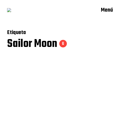
Menú
Etiqueta
Sailor Moon
6
Sailor Saturn – SH Figuarts
Sailor Jupiter – SH Figuarts