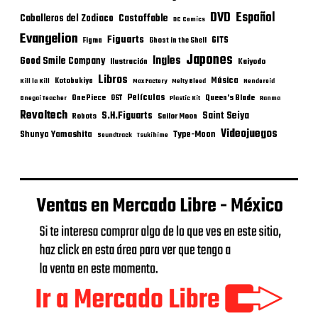
DVD
Español
Castoffable
Caballeros del Zodiaco
DC Comics
Evangelion
Figuarts
GITS
Figma
Ghost in the Shell
Japones
Ingles
Good Smile Company
Ilustración
Kaiyodo
Libros
Música
Kotobukiya
Kill la Kill
Max Factory
Melty Blood
Nendoroid
Películas
One Piece
Queen's Blade
OST
Onegai Teacher
Plastic Kit
Ranma
Revoltech
S.H.Figuarts
Saint Seiya
Robots
Sailor Moon
Videojuegos
Shunya Yamashita
Type-Moon
Soundtrack
Tsukihime