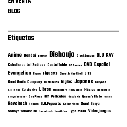
EN VENTA
BLOG
Etiquetas
Bishoujo
Anime
BLU-RAY
Bandai
Black Lagoon
Batman
DVD
Español
Castoffable
Caballeros del Zodiaco
DC Comics
Evangelion
Figuarts
GITS
Figma
Ghost in the Shell
Japones
Ingles
Good Smile Company
Ilustración
Kaiyodo
Libros
Música
Kotobukiya
Kill la Kill
Max Factory
Melty Blood
Nendoroid
Películas
One Piece
Queen's Blade
OST
Onegai Teacher
Plastic Kit
Ranma
Revoltech
S.H.Figuarts
Saint Seiya
Robots
Sailor Moon
Videojuegos
Shunya Yamashita
Type-Moon
Soundtrack
Tsukihime