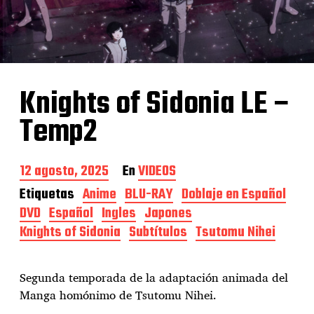
Knights of Sidonia LE –
Temp2
F
12 agosto, 2025
En
VIDEOS
e
Etiquetas
Anime
BLU-RAY
Doblaje en Español
c
DVD
Español
Ingles
Japones
h
a
Knights of Sidonia
Subtítulos
Tsutomu Nihei
d
e
l
Segunda temporada de la adaptación animada del
a
Manga homónimo de Tsutomu Nihei.
e
n