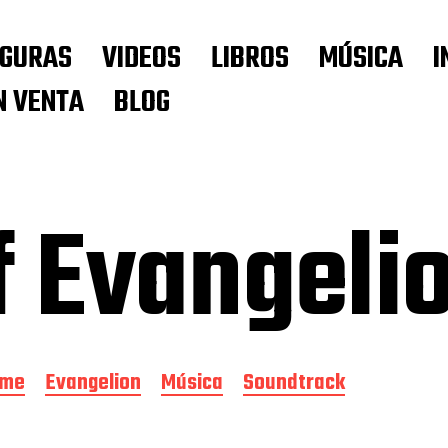
IGURAS
VIDEOS
LIBROS
MÚSICA
I
N VENTA
BLOG
f Evangeli
ime
Evangelion
Música
Soundtrack