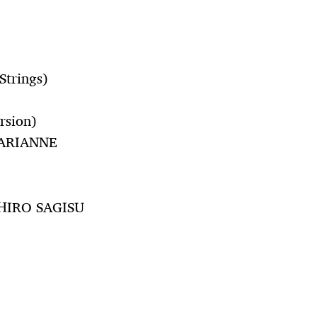
trings)
rsion)
 ARIANNE
HIRO SAGISU