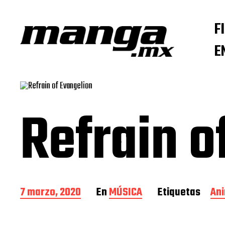
F
E
Refrain o
F
7 marzo, 2020
En
MÚSICA
Etiquetas
An
e
c