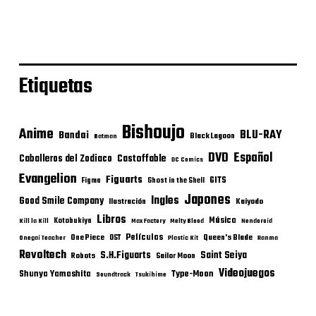
Etiquetas
Bishoujo
Anime
BLU-RAY
Bandai
Black Lagoon
Batman
DVD
Español
Castoffable
Caballeros del Zodiaco
DC Comics
Evangelion
Figuarts
GITS
Figma
Ghost in the Shell
Japones
Ingles
Good Smile Company
Ilustración
Kaiyodo
Libros
Música
Kotobukiya
Kill la Kill
Max Factory
Melty Blood
Nendoroid
Películas
One Piece
Queen's Blade
OST
Onegai Teacher
Plastic Kit
Ranma
Revoltech
S.H.Figuarts
Saint Seiya
Robots
Sailor Moon
Videojuegos
Shunya Yamashita
Type-Moon
Soundtrack
Tsukihime