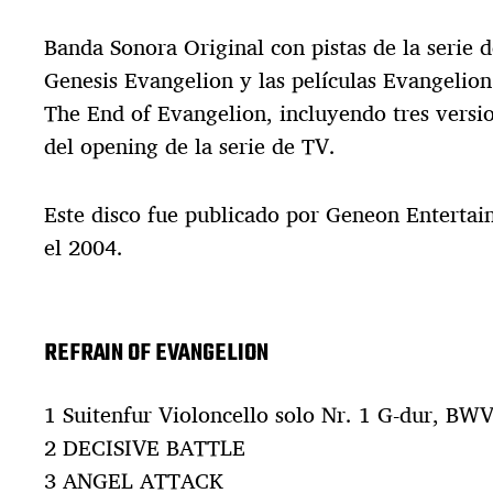
h
a
Banda Sonora Original con pistas de la serie
d
e
Genesis Evangelion y las películas Evangelion
l
The End of Evangelion, incluyendo tres versi
a
del opening de la serie de TV.
e
n
t
Este disco fue publicado por Geneon Enterta
r
a
el 2004.
d
a
REFRAIN OF EVANGELION
1 Suitenfur Violoncello solo Nr. 1 G-dur, BWV
2 DECISIVE BATTLE
3 ANGEL ATTACK