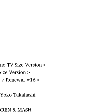
o TV Size Version>
ize Version>
I / Renewal #16>
/ Yoko Takahashi
LOREN & MASH