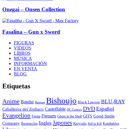
Onegai – Onsen Collection
Fasalina – Gun x Sword
FIGURAS
VIDEOS
LIBROS
MÚSICA
INFORMACIÓN
EN VENTA
BLOG
Etiquetas
Bishoujo
Anime
BLU-RAY
Bandai
Black Lagoon
Batman
DVD
Español
Castoffable
Caballeros del Zodiaco
DC Comics
Evangelion
Figuarts
GITS
Good Smile
Figma
Ghost in the Shell
Japones
Ingles
Company
Ilustración
Kaiyodo
Kotobukiya
Kill la Kill