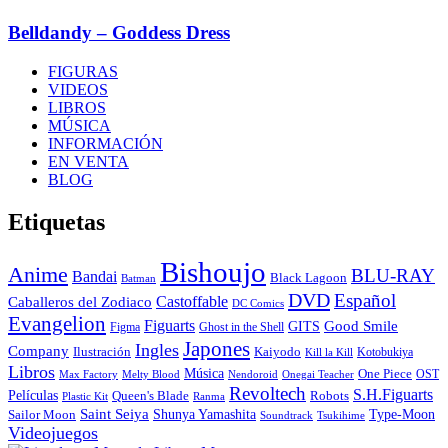
Belldandy – Goddess Dress
FIGURAS
VIDEOS
LIBROS
MÚSICA
INFORMACIÓN
EN VENTA
BLOG
Etiquetas
Bishoujo
Anime
BLU-RAY
Bandai
Black Lagoon
Batman
DVD
Español
Castoffable
Caballeros del Zodiaco
DC Comics
Evangelion
Figuarts
GITS
Good Smile
Figma
Ghost in the Shell
Japones
Ingles
Company
Ilustración
Kaiyodo
Kotobukiya
Kill la Kill
Libros
Música
One Piece
OST
Max Factory
Melty Blood
Nendoroid
Onegai Teacher
Revoltech
S.H.Figuarts
Películas
Queen's Blade
Robots
Plastic Kit
Ranma
Saint Seiya
Shunya Yamashita
Type-Moon
Sailor Moon
Soundtrack
Tsukihime
Videojuegos