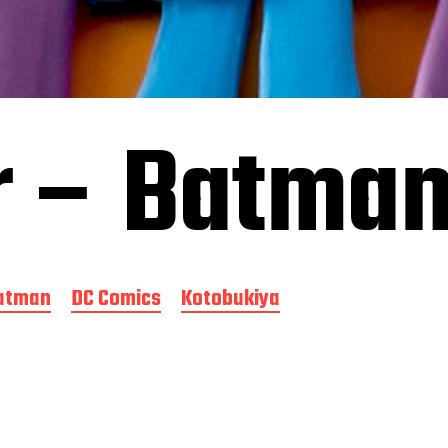
r – Batman
atman
DC Comics
Kotobukiya