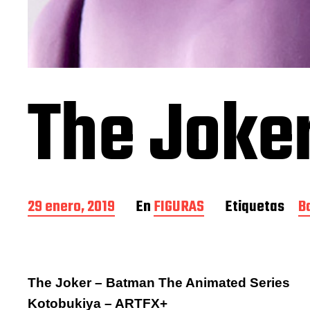
The Joke
F
29 enero, 2019
En
FIGURAS
Etiquetas
B
e
c
h
a
d
The Joker – Batman The Animated Series
e
Kotobukiya – ARTFX+