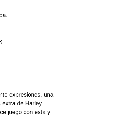
da.
FX+
ente expresiones, una
s extra de Harley
ace juego con esta y