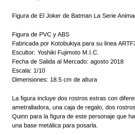
l
a
e
Figura de El Joker de Batman La Serie Anima
n
t
r
Figura de PVC y ABS
a
Fabricada por Kotobukiya para su linea ART
d
Escultor: Yoshiki Fujimoto M.I.C.
a
Fecha de Salida al Mercado: agosto 2018
Escala: 1/10
Dimensiones: 18.5 cm de altura
La figura incluye dos rostros extras con difer
ametralladora, una caja de regalo, dos rostro
Quinn para la figura de este personaje que h
una base metálica para posarla.