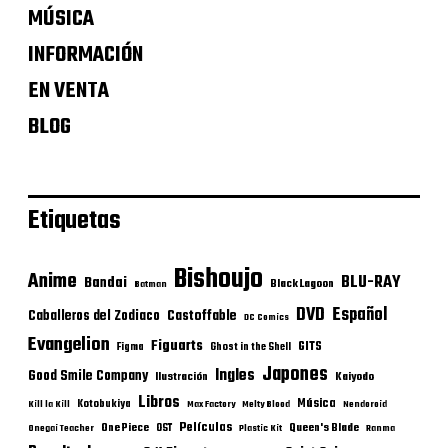
MÚSICA
INFORMACIÓN
EN VENTA
BLOG
Etiquetas
Bishoujo
Anime
BLU-RAY
Bandai
Black Lagoon
Batman
DVD
Español
Castoffable
Caballeros del Zodiaco
DC Comics
Evangelion
Figuarts
GITS
Figma
Ghost in the Shell
Japones
Ingles
Good Smile Company
Ilustración
Kaiyodo
Libros
Música
Kotobukiya
Kill la Kill
Max Factory
Melty Blood
Nendoroid
Películas
One Piece
Queen's Blade
OST
Onegai Teacher
Plastic Kit
Ranma