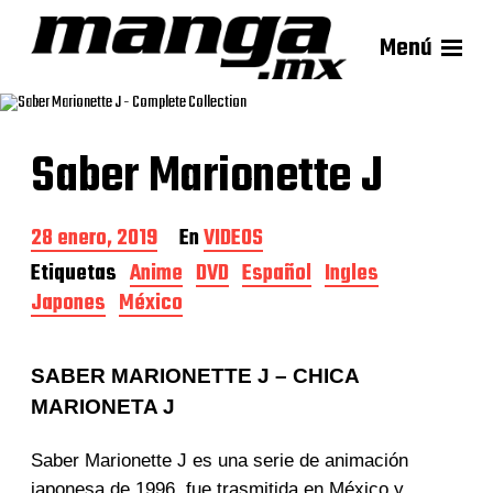
Menú
Saber Marionette J
F
28 enero, 2019
En
VIDEOS
e
Etiquetas
Anime
DVD
Español
Ingles
c
Japones
México
h
a
d
e
SABER MARIONETTE J – CHICA
l
MARIONETA J
a
e
n
Saber Marionette J es una serie de animación
t
japonesa de 1996, fue trasmitida en México y