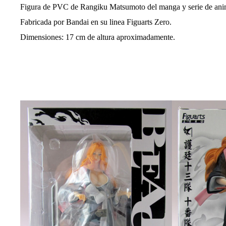
l
Figura de PVC de Rangiku Matsumoto del manga y serie de ani
a
e
Fabricada por Bandai en su linea Figuarts Zero.
n
Dimensiones: 17 cm de altura aproximadamente.
t
r
a
d
a