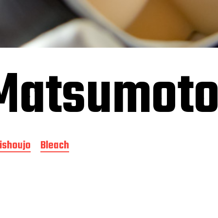
Matsumot
ishoujo
Bleach