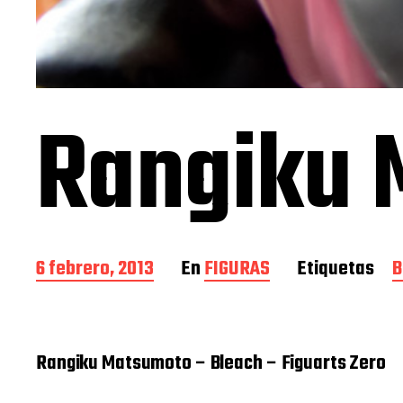
Rangiku 
F
6 febrero, 2013
En
FIGURAS
Etiquetas
B
e
c
h
a
Rangiku Matsumoto – Bleach – Figuarts Zero
d
e