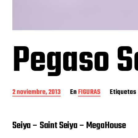
Pegaso S
F
2 noviembre, 2013
En
FIGURAS
Etiquetas
e
c
h
a
Seiya – Saint Seiya – MegaHouse
d
e