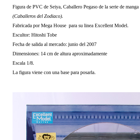
l
a
Figura de PVC de Seiya, Caballero Pegaso de la serie de manga 
e
(Caballeros del Zodiaco).
n
Fabricada por Mega House para su linea Excellent Model.
t
r
Escultor: Hitoshi Tobe
a
Fecha de salida al mercado: junio del 2007
d
Dimensiones: 14 cm de altura aproximadamente
a
Escala 1/8.
La figura viene con una base para posarla.