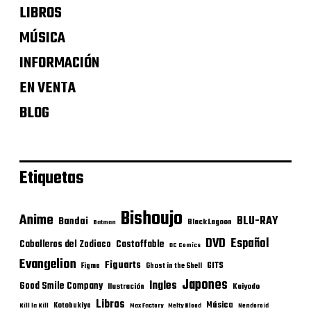
LIBROS
MÚSICA
INFORMACIÓN
EN VENTA
BLOG
Etiquetas
Bishoujo
Anime
BLU-RAY
Bandai
Black Lagoon
Batman
DVD
Español
Castoffable
Caballeros del Zodiaco
DC Comics
Evangelion
Figuarts
GITS
Figma
Ghost in the Shell
Japones
Ingles
Good Smile Company
Ilustración
Kaiyodo
Libros
Música
Kotobukiya
Kill la Kill
Max Factory
Melty Blood
Nendoroid