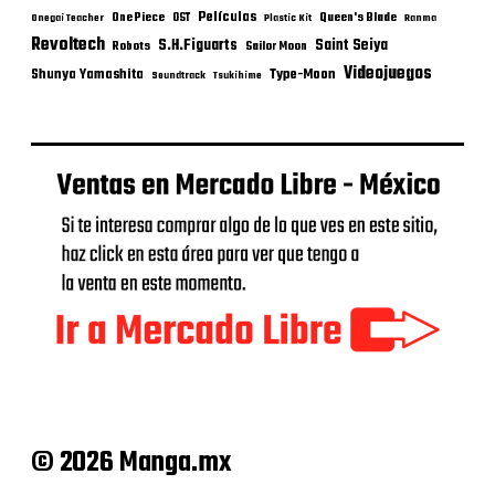
Películas
One Piece
Queen's Blade
OST
Onegai Teacher
Plastic Kit
Ranma
Revoltech
S.H.Figuarts
Saint Seiya
Robots
Sailor Moon
Videojuegos
Shunya Yamashita
Type-Moon
Soundtrack
Tsukihime
© 2026 Manga.mx