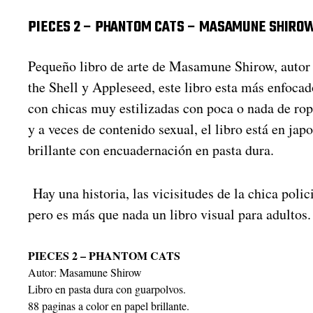
h
a
PIECES 2 – PHANTOM CATS – MASAMUNE SHIRO
d
e
l
Pequeño libro de arte de Masamune Shirow, autor
a
the Shell y Appleseed, este libro esta más enfocad
e
n
con chicas muy estilizadas con poca o nada de rop
t
y a veces de contenido sexual, el libro está en ja
r
brillante con encuadernación en pasta dura.
a
d
a
Hay una historia, las vicisitudes de la chica polic
pero es más que nada un libro visual para adultos.
PIECES 2 – PHANTOM CATS
Autor: Masamune Shirow
Libro en pasta dura con guarpolvos.
88 paginas a color en papel brillante.