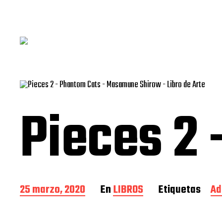
Pieces 2
F
25 marzo, 2020
En
LIBROS
Etiquetas
Ad
e
c