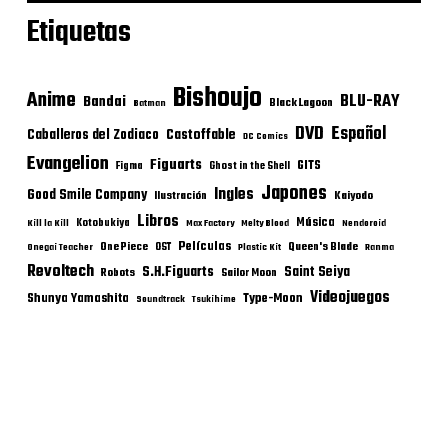
Etiquetas
Bishoujo
Anime
BLU-RAY
Bandai
Black Lagoon
Batman
DVD
Español
Castoffable
Caballeros del Zodiaco
DC Comics
Evangelion
Figuarts
GITS
Figma
Ghost in the Shell
Japones
Ingles
Good Smile Company
Ilustración
Kaiyodo
Libros
Música
Kotobukiya
Kill la Kill
Max Factory
Melty Blood
Nendoroid
Películas
One Piece
Queen's Blade
OST
Onegai Teacher
Plastic Kit
Ranma
Revoltech
S.H.Figuarts
Saint Seiya
Robots
Sailor Moon
Videojuegos
Shunya Yamashita
Type-Moon
Soundtrack
Tsukihime