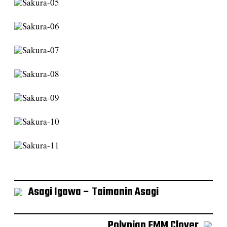
Asagi Igawa – Taimanin Asagi
Polynian FMM Clover