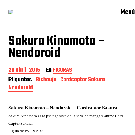
Menú
Sakura Kinomoto –
Nendoroid
F
26 abril, 2015
En
FIGURAS
e
Etiquetas
Bishoujo
Cardcaptor Sakura
c
Nendoroid
h
a
d
e
–
Sakura Kinomoto – Nendoroid
Cardcaptor Sakura
l
a
Sakura Kinomoto es la protagonista de la serie de manga y anime Card
e
Captor Sakura.
n
Figura de PVC y ABS