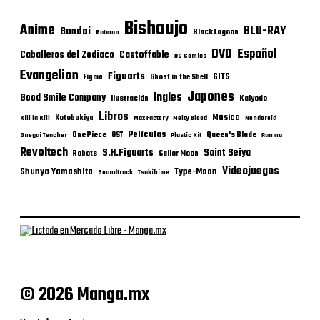
Bishoujo
Anime
BLU-RAY
Bandai
Black Lagoon
Batman
DVD
Español
Castoffable
Caballeros del Zodiaco
DC Comics
Evangelion
Figuarts
GITS
Figma
Ghost in the Shell
Japones
Ingles
Good Smile Company
Ilustración
Kaiyodo
Libros
Música
Kotobukiya
Kill la Kill
Max Factory
Melty Blood
Nendoroid
Películas
One Piece
Queen's Blade
OST
Onegai Teacher
Plastic Kit
Ranma
Revoltech
S.H.Figuarts
Saint Seiya
Robots
Sailor Moon
Videojuegos
Shunya Yamashita
Type-Moon
Soundtrack
Tsukihime
© 2026 Manga.mx