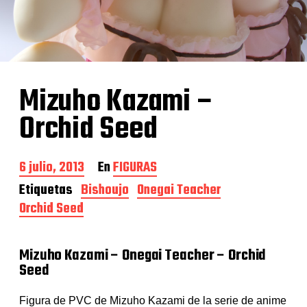
Mizuho Kazami –
Orchid Seed
F
6 julio, 2013
En
FIGURAS
e
Etiquetas
Bishoujo
Onegai Teacher
c
Orchid Seed
h
a
d
e
Mizuho Kazami – Onegai Teacher – Orchid
l
Seed
a
e
n
Figura de PVC de Mizuho Kazami de la serie de anime