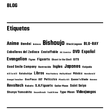
BLOG
Etiquetas
Bishoujo
Anime
BLU-RAY
Bandai
Black Lagoon
Batman
DVD
Español
Castoffable
Caballeros del Zodiaco
DC Comics
Evangelion
Figuarts
GITS
Figma
Ghost in the Shell
Japones
Ingles
Good Smile Company
Ilustración
Kaiyodo
Libros
Música
Kotobukiya
Kill la Kill
Max Factory
Melty Blood
Nendoroid
Películas
One Piece
Queen's Blade
OST
Onegai Teacher
Plastic Kit
Ranma
Revoltech
S.H.Figuarts
Saint Seiya
Robots
Sailor Moon
Videojuegos
Shunya Yamashita
Type-Moon
Soundtrack
Tsukihime