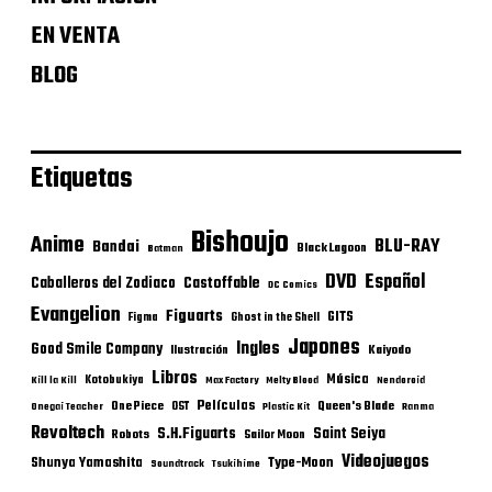
EN VENTA
BLOG
Etiquetas
Bishoujo
Anime
BLU-RAY
Bandai
Black Lagoon
Batman
DVD
Español
Castoffable
Caballeros del Zodiaco
DC Comics
Evangelion
Figuarts
GITS
Figma
Ghost in the Shell
Japones
Ingles
Good Smile Company
Ilustración
Kaiyodo
Libros
Música
Kotobukiya
Kill la Kill
Max Factory
Melty Blood
Nendoroid
Películas
One Piece
Queen's Blade
OST
Onegai Teacher
Plastic Kit
Ranma
Revoltech
S.H.Figuarts
Saint Seiya
Robots
Sailor Moon
Videojuegos
Shunya Yamashita
Type-Moon
Soundtrack
Tsukihime