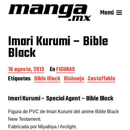
Menú
Imari Kurumi – Bible
Black
F
16 agosto, 2013
En
FIGURAS
e
Etiquetas
Bible Black
Bishoujo
Castoffable
c
h
a
Imari Kurumi – Special Agent – Bible Black
d
e
l
Figura de PVC de Imari Kurumi del anime Bible Black
a
New Testament.
e
n
Fabricada por Miyabiya / Arclight.