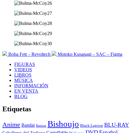
Boba Fett – Revoltech
Motoko Kusanagi – SAC – Figma
FIGURAS
VIDEOS
LIBROS
MÚSICA
INFORMACIÓN
EN VENTA
BLOG
Etiquetas
Bishoujo
Anime
BLU-RAY
Bandai
Black Lagoon
Batman
DVD
Español
Castoffable
Caballeros del Zodiaco