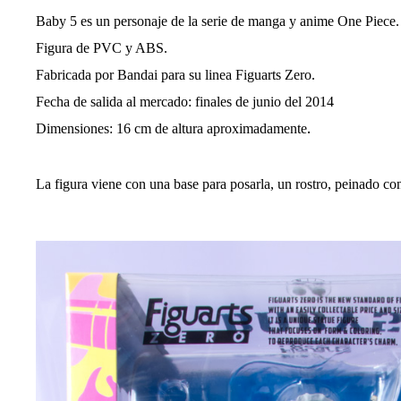
l
a
Baby 5 es un personaje de la serie de manga y anime One Piece.
e
Figura de PVC y ABS.
n
Fabricada por Bandai para su linea Figuarts Zero.
t
r
Fecha de salida al mercado: finales de junio del 2014
a
.
Dimensiones: 16 cm de altura aproximadamente
d
a
La figura viene con una base para posarla, un rostro, peinado con