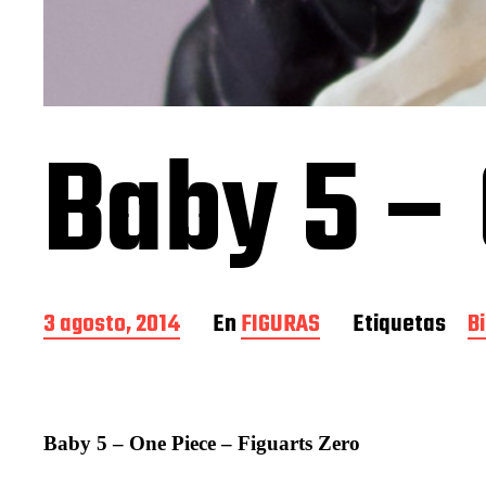
Baby 5 –
F
3 agosto, 2014
En
FIGURAS
Etiquetas
B
e
c
h
a
d
Baby 5 – One Piece – Figuarts Zero
e