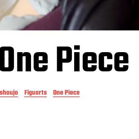
 One Piece
ishoujo
Figuarts
One Piece