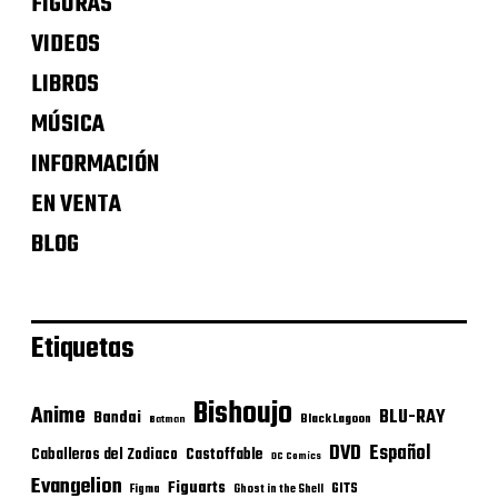
FIGURAS
VIDEOS
LIBROS
MÚSICA
INFORMACIÓN
EN VENTA
BLOG
Etiquetas
Bishoujo
Anime
BLU-RAY
Bandai
Black Lagoon
Batman
DVD
Español
Castoffable
Caballeros del Zodiaco
DC Comics
Evangelion
Figuarts
GITS
Figma
Ghost in the Shell