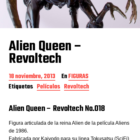
Alien Queen –
Revoltech
F
18 noviembre, 2013
En
FIGURAS
e
Etiquetas
Películas
Revoltech
c
h
a
Alien Queen – Revoltech No.018
d
e
l
Figura articulada de la reina Alien de la película Aliens
a
e
de 1986.
n
Fabricada por Kaiyodo para su linea Tokusatsu (SciFi)