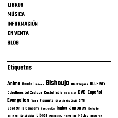
LIBROS
MÚSICA
INFORMACIÓN
EN VENTA
BLOG
Etiquetas
Bishoujo
Anime
BLU-RAY
Bandai
Black Lagoon
Batman
DVD
Español
Castoffable
Caballeros del Zodiaco
DC Comics
Evangelion
Figuarts
GITS
Figma
Ghost in the Shell
Japones
Ingles
Good Smile Company
Ilustración
Kaiyodo
Libros
Música
Kotobukiya
Kill la Kill
Max Factory
Melty Blood
Nendoroid