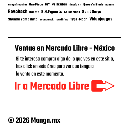
Películas
One Piece
Queen's Blade
OST
Onegai Teacher
Plastic Kit
Ranma
Revoltech
S.H.Figuarts
Saint Seiya
Robots
Sailor Moon
Videojuegos
Shunya Yamashita
Type-Moon
Soundtrack
Tsukihime
© 2026 Manga.mx