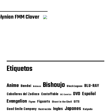
lynian FMM Clover
Etiquetas
Bishoujo
Anime
BLU-RAY
Bandai
Black Lagoon
Batman
DVD
Español
Castoffable
Caballeros del Zodiaco
DC Comics
Evangelion
Figuarts
GITS
Figma
Ghost in the Shell
Japones
Ingles
Good Smile Company
Ilustración
Kaiyodo