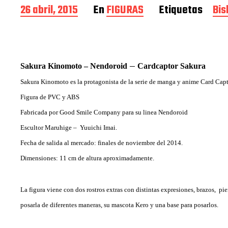
F
26 abril, 2015
En
FIGURAS
Etiquetas
Bis
e
c
h
a
d
–
Sakura Kinomoto – Nendoroid
Cardcaptor Sakura
e
Sakura Kinomoto es la protagonista de la serie de manga y anime Card Capt
l
a
Figura de PVC y ABS
e
Fabricada por Good Smile Company para su linea Nendoroid
n
Escultor Maruhige – Yuuichi Imai.
t
r
Fecha de salida al mercado: finales de noviembre del 2014.
a
Dimensiones: 11 cm de altura aproximadamente.
d
a
La figura viene con dos rostros extras con distintas expresiones, brazos, pi
posarla de diferentes maneras, su mascota Kero y una base para posarlos.