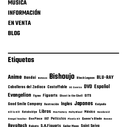
MÚSICA
INFORMACIÓN
EN VENTA
BLOG
Etiquetas
Bishoujo
Anime
BLU-RAY
Bandai
Black Lagoon
Batman
DVD
Español
Castoffable
Caballeros del Zodiaco
DC Comics
Evangelion
Figuarts
GITS
Figma
Ghost in the Shell
Japones
Ingles
Good Smile Company
Ilustración
Kaiyodo
Libros
Música
Kotobukiya
Kill la Kill
Max Factory
Melty Blood
Nendoroid
Películas
One Piece
Queen's Blade
OST
Onegai Teacher
Plastic Kit
Ranma
Revoltech
S.H.Figuarts
Saint Seiya
Robots
Sailor Moon