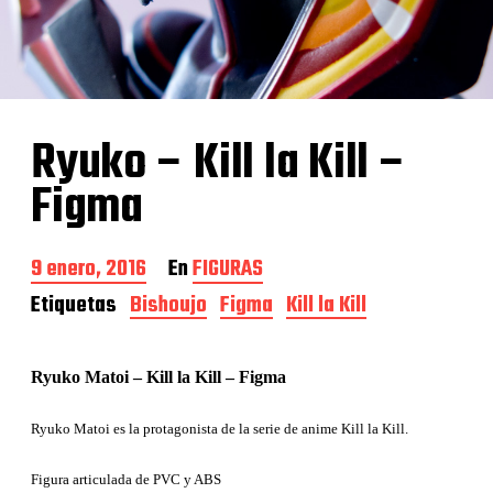
Ryuko – Kill la Kill –
Figma
F
9 enero, 2016
En
FIGURAS
e
Etiquetas
Bishoujo
Figma
Kill la Kill
c
h
a
d
Ryuko Matoi – Kill la Kill – Figma
e
l
Ryuko Matoi es la protagonista de la serie de anime Kill la Kill.
a
e
Figura articulada de PVC y ABS
n