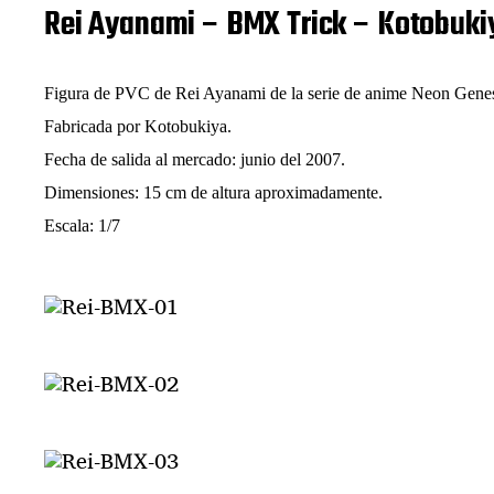
a
Rei Ayanami – BMX Trick – Kotobuki
d
e
l
a
Figura de PVC de Rei Ayanami de la serie de anime Neon Genes
e
Fabricada por Kotobukiya.
n
Fecha de salida al mercado: junio del 2007.
t
r
Dimensiones: 15 cm de altura aproximadamente.
a
Escala: 1/7
d
a