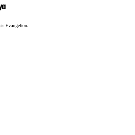
ya
is Evangelion.