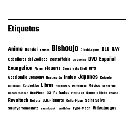
Etiquetas
Bishoujo
Anime
BLU-RAY
Bandai
Black Lagoon
Batman
DVD
Español
Castoffable
Caballeros del Zodiaco
DC Comics
Evangelion
Figuarts
GITS
Figma
Ghost in the Shell
Japones
Ingles
Good Smile Company
Ilustración
Kaiyodo
Libros
Música
Kotobukiya
Kill la Kill
Max Factory
Melty Blood
Nendoroid
Películas
One Piece
Queen's Blade
OST
Onegai Teacher
Plastic Kit
Ranma
Revoltech
S.H.Figuarts
Saint Seiya
Robots
Sailor Moon
Videojuegos
Shunya Yamashita
Type-Moon
Soundtrack
Tsukihime