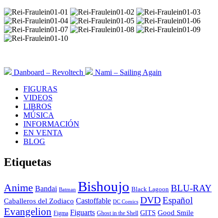
Danboard – Revoltech
Nami – Sailing Again
FIGURAS
VIDEOS
LIBROS
MÚSICA
INFORMACIÓN
EN VENTA
BLOG
Etiquetas
Bishoujo
Anime
BLU-RAY
Bandai
Black Lagoon
Batman
DVD
Español
Castoffable
Caballeros del Zodiaco
DC Comics
Evangelion
Figuarts
GITS
Good Smile
Figma
Ghost in the Shell