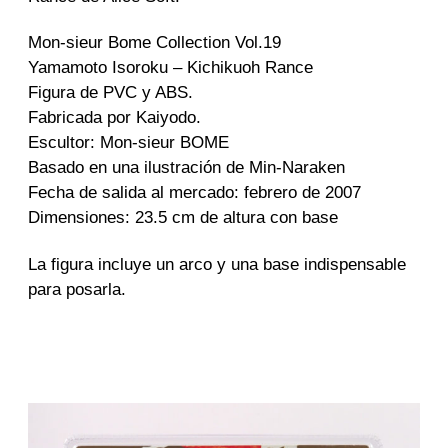
t
r
Mon-sieur Bome Collection Vol.19
a
Yamamoto Isoroku – Kichikuoh Rance
d
a
Figura de PVC y ABS.
Fabricada por Kaiyodo.
Escultor: Mon-sieur BOME
Basado en una ilustración de Min-Naraken
Fecha de salida al mercado: febrero de 2007
Dimensiones: 23.5 cm de altura con base
La figura incluye un arco y una base indispensable
para posarla.