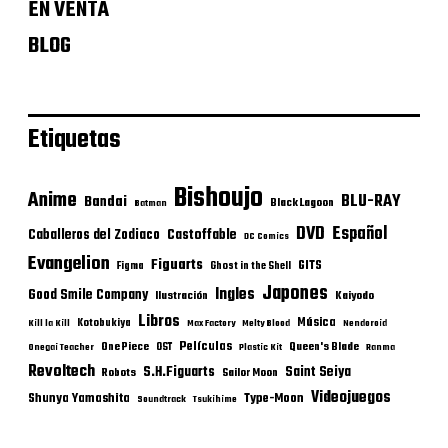
EN VENTA
BLOG
Etiquetas
Bishoujo
Anime
BLU-RAY
Bandai
Black Lagoon
Batman
DVD
Español
Castoffable
Caballeros del Zodiaco
DC Comics
Evangelion
Figuarts
GITS
Figma
Ghost in the Shell
Japones
Ingles
Good Smile Company
Ilustración
Kaiyodo
Libros
Música
Kotobukiya
Kill la Kill
Max Factory
Melty Blood
Nendoroid
Películas
One Piece
Queen's Blade
OST
Onegai Teacher
Plastic Kit
Ranma
Revoltech
S.H.Figuarts
Saint Seiya
Robots
Sailor Moon
Videojuegos
Shunya Yamashita
Type-Moon
Soundtrack
Tsukihime