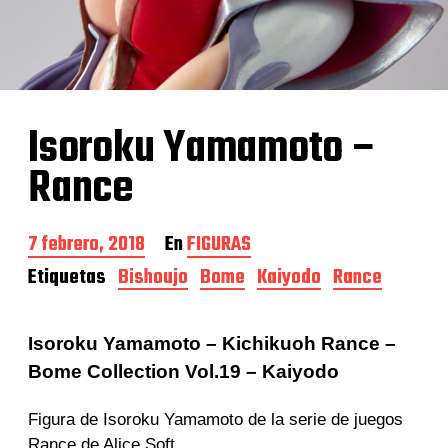
Isoroku Yamamoto –
Rance
F
7 febrero, 2018
En
FIGURAS
e
Etiquetas
Bishoujo
Bome
Kaiyodo
Rance
c
h
a
d
Isoroku Yamamoto – Kichikuoh Rance –
e
Bome Collection Vol.19 – Kaiyodo
l
a
e
Figura de Isoroku Yamamoto de la serie de juegos
n
Rance de Alice Soft.