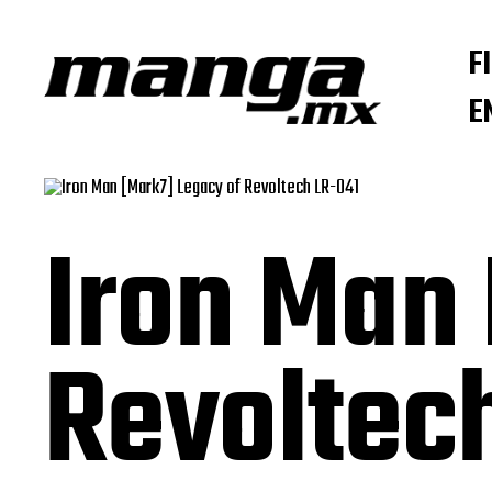
F
E
Iron Man
Revoltec