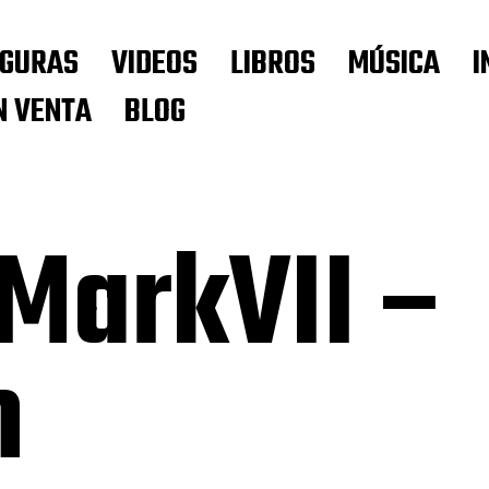
IGURAS
VIDEOS
LIBROS
MÚSICA
I
N VENTA
BLOG
 MarkVII –
h