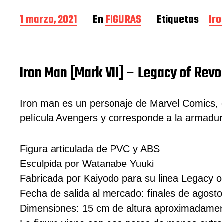
F
1 marzo, 2021
En
FIGURAS
Etiquetas
Ir
e
c
h
a
Iron Man [Mark VII] – Legacy of Revo
d
e
l
Iron man es un personaje de Marvel Comics, e
a
e
película Avengers y corresponde a la armadur
n
t
r
Figura articulada de PVC y ABS
a
Esculpida por Watanabe Yuuki
d
Fabricada por Kaiyodo para su linea Legacy o
a
Fecha de salida al mercado: finales de agost
Dimensiones: 15 cm de altura aproximadame