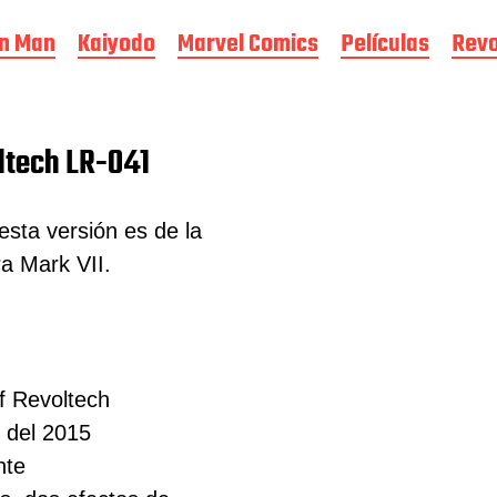
on Man
Kaiyodo
Marvel Comics
Películas
Revo
ltech LR-041
sta versión es de la
a Mark VII.
f Revoltech
o del 2015
nte