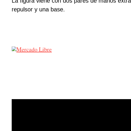
La figura viene con dos pares de manos extra
repulsor y una base.