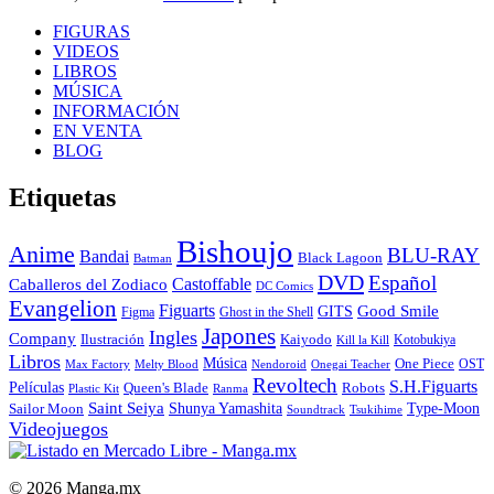
FIGURAS
VIDEOS
LIBROS
MÚSICA
INFORMACIÓN
EN VENTA
BLOG
Etiquetas
Bishoujo
Anime
BLU-RAY
Bandai
Black Lagoon
Batman
DVD
Español
Castoffable
Caballeros del Zodiaco
DC Comics
Evangelion
Figuarts
GITS
Good Smile
Figma
Ghost in the Shell
Japones
Ingles
Company
Ilustración
Kaiyodo
Kotobukiya
Kill la Kill
Libros
Música
One Piece
OST
Max Factory
Melty Blood
Nendoroid
Onegai Teacher
Revoltech
S.H.Figuarts
Películas
Queen's Blade
Robots
Plastic Kit
Ranma
Saint Seiya
Shunya Yamashita
Type-Moon
Sailor Moon
Soundtrack
Tsukihime
Videojuegos
© 2026 Manga.mx