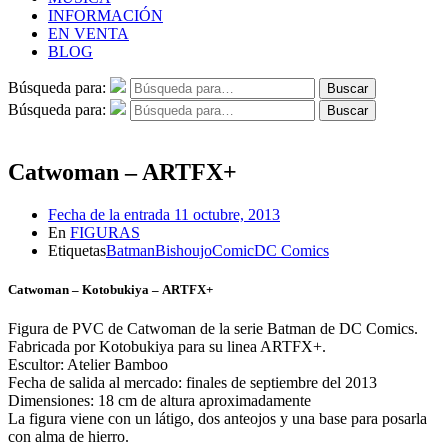
INFORMACIÓN
EN VENTA
BLOG
Búsqueda para:
Buscar
Búsqueda para:
Buscar
Catwoman – ARTFX+
Fecha de la entrada
11 octubre, 2013
En
FIGURAS
Etiquetas
Batman
Bishoujo
Comic
DC Comics
Catwoman – Kotobukiya – ARTFX+
Figura de PVC de Catwoman de la serie Batman de DC Comics.
Fabricada por Kotobukiya para su linea ARTFX+
.
Escultor: Atelier Bamboo
Fecha de salida al mercado: finales de septiembre del 2013
Dimensiones: 18 cm de altura aproximadamente
La figura viene con un látigo, dos anteojos y una base para posarla
con alma de hierro.