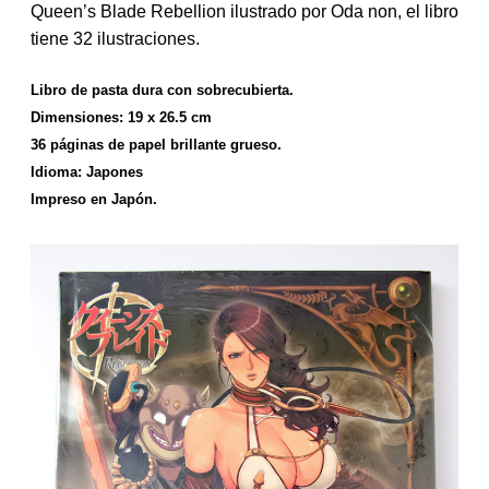
t
Queen’s Blade Rebellion ilustrado por Oda non, el libro
r
tiene 32 ilustraciones.
a
d
Libro de pasta dura con sobrecubierta.
a
Dimensiones: 19 x 26.5 cm
36 páginas de papel brillante grueso.
Idioma: Japones
Impreso en Japón.