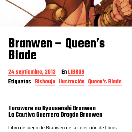
Branwen – Queen’s
Blade
F
24 septiembre, 2013
En
LIBROS
e
Etiquetas
Bishoujo
Ilustración
Queen's Blade
c
h
a
d
e
Toraware no Ryuusenshi Branwen
l
La Cautiva Guerrera Dragón Branwen
a
e
Libro de juego de Branwen de la colección de libros
n