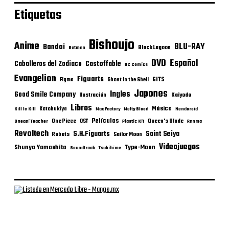
Etiquetas
Bishoujo
Anime
BLU-RAY
Bandai
Black Lagoon
Batman
DVD
Español
Castoffable
Caballeros del Zodiaco
DC Comics
Evangelion
Figuarts
GITS
Figma
Ghost in the Shell
Japones
Ingles
Good Smile Company
Ilustración
Kaiyodo
Libros
Música
Kotobukiya
Kill la Kill
Max Factory
Melty Blood
Nendoroid
Películas
One Piece
Queen's Blade
OST
Onegai Teacher
Plastic Kit
Ranma
Revoltech
S.H.Figuarts
Saint Seiya
Robots
Sailor Moon
Videojuegos
Shunya Yamashita
Type-Moon
Soundtrack
Tsukihime