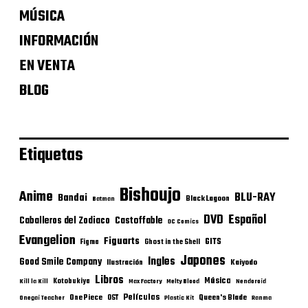
MÚSICA
INFORMACIÓN
EN VENTA
BLOG
Etiquetas
Bishoujo
Anime
BLU-RAY
Bandai
Black Lagoon
Batman
DVD
Español
Castoffable
Caballeros del Zodiaco
DC Comics
Evangelion
Figuarts
GITS
Figma
Ghost in the Shell
Japones
Ingles
Good Smile Company
Ilustración
Kaiyodo
Libros
Música
Kotobukiya
Kill la Kill
Max Factory
Melty Blood
Nendoroid
Películas
One Piece
Queen's Blade
OST
Onegai Teacher
Plastic Kit
Ranma