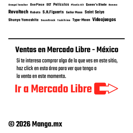
Películas
One Piece
Queen's Blade
OST
Onegai Teacher
Plastic Kit
Ranma
Revoltech
S.H.Figuarts
Saint Seiya
Robots
Sailor Moon
Videojuegos
Shunya Yamashita
Type-Moon
Soundtrack
Tsukihime
© 2026 Manga.mx