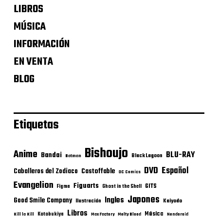
LIBROS
MÚSICA
INFORMACIÓN
EN VENTA
BLOG
Etiquetas
Bishoujo
Anime
BLU-RAY
Bandai
Black Lagoon
Batman
DVD
Español
Castoffable
Caballeros del Zodiaco
DC Comics
Evangelion
Figuarts
GITS
Figma
Ghost in the Shell
Japones
Ingles
Good Smile Company
Ilustración
Kaiyodo
Libros
Música
Kotobukiya
Kill la Kill
Max Factory
Melty Blood
Nendoroid