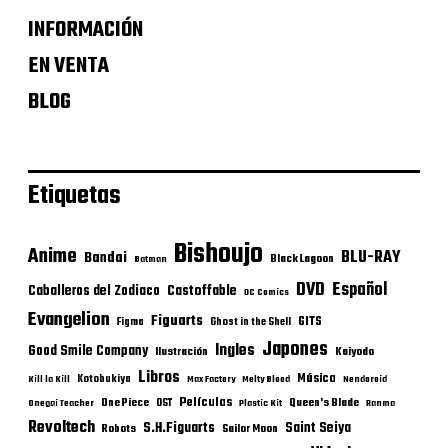
INFORMACIÓN
EN VENTA
BLOG
Etiquetas
Bishoujo
Anime
BLU-RAY
Bandai
Black Lagoon
Batman
DVD
Español
Castoffable
Caballeros del Zodiaco
DC Comics
Evangelion
Figuarts
GITS
Figma
Ghost in the Shell
Japones
Ingles
Good Smile Company
Ilustración
Kaiyodo
Libros
Música
Kotobukiya
Kill la Kill
Max Factory
Melty Blood
Nendoroid
Películas
One Piece
Queen's Blade
OST
Onegai Teacher
Plastic Kit
Ranma
Revoltech
S.H.Figuarts
Saint Seiya
Robots
Sailor Moon