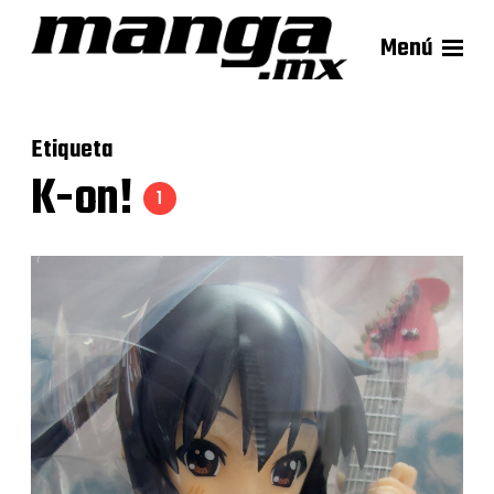
Menú
Etiqueta
K-on!
1