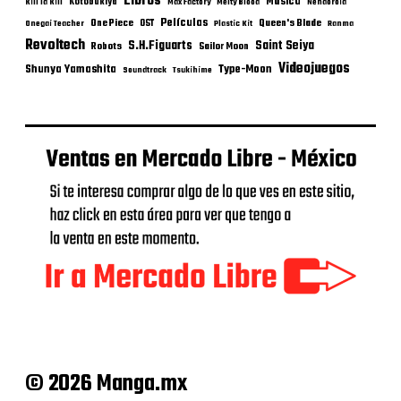
Libros
Música
Kotobukiya
Kill la Kill
Max Factory
Melty Blood
Nendoroid
Películas
One Piece
Queen's Blade
OST
Onegai Teacher
Plastic Kit
Ranma
Revoltech
S.H.Figuarts
Saint Seiya
Robots
Sailor Moon
Videojuegos
Shunya Yamashita
Type-Moon
Soundtrack
Tsukihime
© 2026 Manga.mx