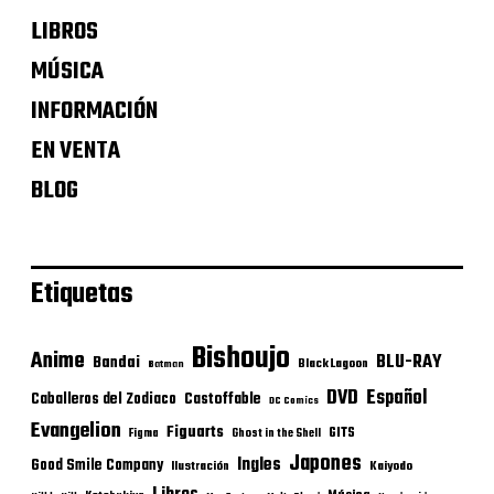
LIBROS
MÚSICA
INFORMACIÓN
EN VENTA
BLOG
Etiquetas
Bishoujo
Anime
BLU-RAY
Bandai
Black Lagoon
Batman
DVD
Español
Castoffable
Caballeros del Zodiaco
DC Comics
Evangelion
Figuarts
GITS
Figma
Ghost in the Shell
Japones
Ingles
Good Smile Company
Ilustración
Kaiyodo