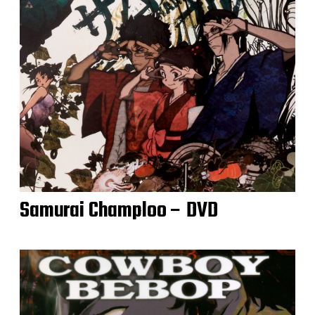
Samurai Champloo – DVD