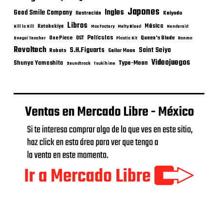
Japones
Ingles
Good Smile Company
Ilustración
Kaiyodo
Libros
Música
Kotobukiya
Kill la Kill
Max Factory
Melty Blood
Nendoroid
Películas
One Piece
Queen's Blade
OST
Onegai Teacher
Plastic Kit
Ranma
Revoltech
S.H.Figuarts
Saint Seiya
Robots
Sailor Moon
Videojuegos
Shunya Yamashita
Type-Moon
Soundtrack
Tsukihime