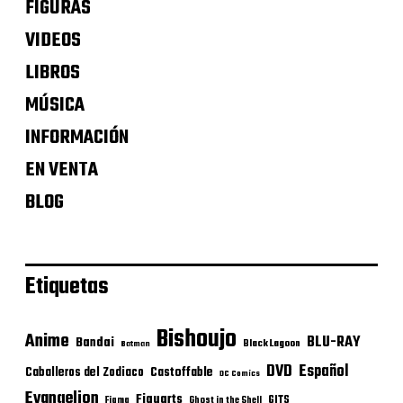
FIGURAS
VIDEOS
LIBROS
MÚSICA
INFORMACIÓN
EN VENTA
BLOG
Etiquetas
Bishoujo
Anime
BLU-RAY
Bandai
Black Lagoon
Batman
DVD
Español
Castoffable
Caballeros del Zodiaco
DC Comics
Evangelion
Figuarts
GITS
Figma
Ghost in the Shell