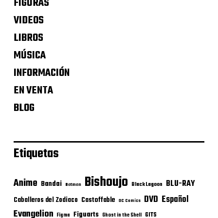
FIGURAS
VIDEOS
LIBROS
MÚSICA
INFORMACIÓN
EN VENTA
BLOG
Etiquetas
Bishoujo
Anime
BLU-RAY
Bandai
Black Lagoon
Batman
DVD
Español
Castoffable
Caballeros del Zodiaco
DC Comics
Evangelion
Figuarts
GITS
Figma
Ghost in the Shell