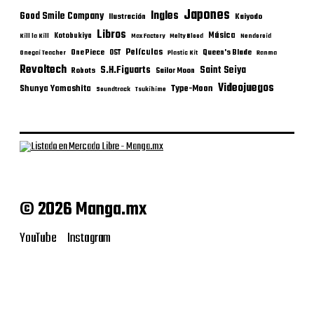
Japones
Ingles
Good Smile Company
Ilustración
Kaiyodo
Libros
Música
Kotobukiya
Kill la Kill
Max Factory
Melty Blood
Nendoroid
Películas
One Piece
Queen's Blade
OST
Onegai Teacher
Plastic Kit
Ranma
Revoltech
S.H.Figuarts
Saint Seiya
Robots
Sailor Moon
Videojuegos
Shunya Yamashita
Type-Moon
Soundtrack
Tsukihime
© 2026 Manga.mx
YouTube
Instagram