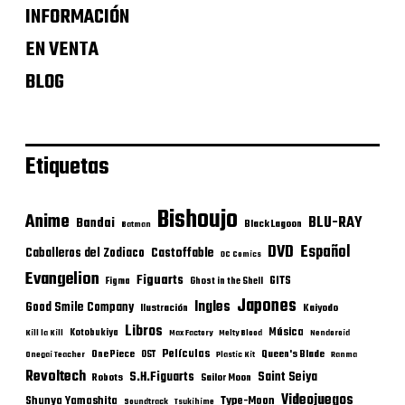
INFORMACIÓN
EN VENTA
BLOG
Etiquetas
Bishoujo
Anime
BLU-RAY
Bandai
Black Lagoon
Batman
DVD
Español
Castoffable
Caballeros del Zodiaco
DC Comics
Evangelion
Figuarts
GITS
Figma
Ghost in the Shell
Japones
Ingles
Good Smile Company
Ilustración
Kaiyodo
Libros
Música
Kotobukiya
Kill la Kill
Max Factory
Melty Blood
Nendoroid
Películas
One Piece
Queen's Blade
OST
Onegai Teacher
Plastic Kit
Ranma
Revoltech
S.H.Figuarts
Saint Seiya
Robots
Sailor Moon
Videojuegos
Shunya Yamashita
Type-Moon
Soundtrack
Tsukihime