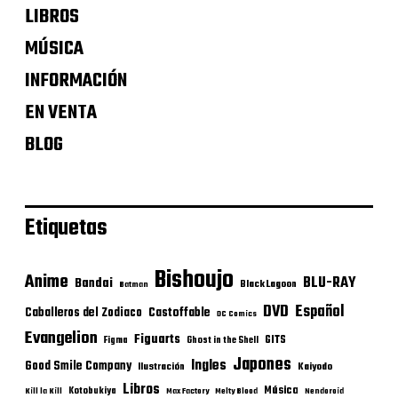
LIBROS
MÚSICA
INFORMACIÓN
EN VENTA
BLOG
Etiquetas
Bishoujo
Anime
BLU-RAY
Bandai
Black Lagoon
Batman
DVD
Español
Castoffable
Caballeros del Zodiaco
DC Comics
Evangelion
Figuarts
GITS
Figma
Ghost in the Shell
Japones
Ingles
Good Smile Company
Ilustración
Kaiyodo
Libros
Música
Kotobukiya
Kill la Kill
Max Factory
Melty Blood
Nendoroid