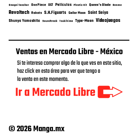
Películas
One Piece
Queen's Blade
OST
Onegai Teacher
Plastic Kit
Ranma
Revoltech
S.H.Figuarts
Saint Seiya
Robots
Sailor Moon
Videojuegos
Shunya Yamashita
Type-Moon
Soundtrack
Tsukihime
© 2026 Manga.mx