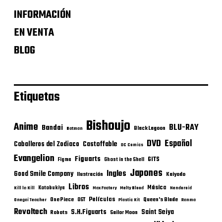
INFORMACIÓN
EN VENTA
BLOG
Etiquetas
Bishoujo
Anime
BLU-RAY
Bandai
Black Lagoon
Batman
DVD
Español
Castoffable
Caballeros del Zodiaco
DC Comics
Evangelion
Figuarts
GITS
Figma
Ghost in the Shell
Japones
Ingles
Good Smile Company
Ilustración
Kaiyodo
Libros
Música
Kotobukiya
Kill la Kill
Max Factory
Melty Blood
Nendoroid
Películas
One Piece
Queen's Blade
OST
Onegai Teacher
Plastic Kit
Ranma
Revoltech
S.H.Figuarts
Saint Seiya
Robots
Sailor Moon