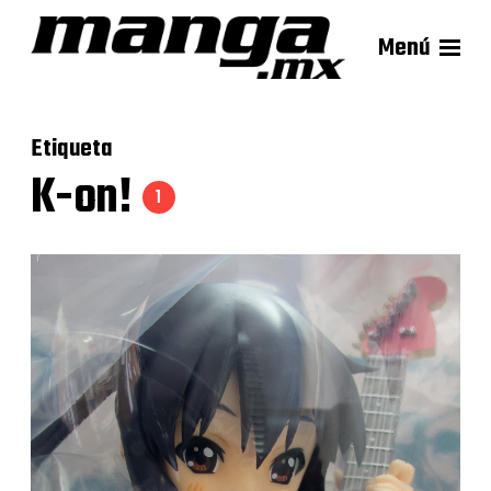
Menú
Etiqueta
K-on!
1