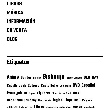
LIBROS
MÚSICA
INFORMACIÓN
EN VENTA
BLOG
Etiquetas
Bishoujo
Anime
BLU-RAY
Bandai
Black Lagoon
Batman
DVD
Español
Castoffable
Caballeros del Zodiaco
DC Comics
Evangelion
Figuarts
GITS
Figma
Ghost in the Shell
Japones
Ingles
Good Smile Company
Ilustración
Kaiyodo
Libros
Música
Kotobukiya
Kill la Kill
Max Factory
Melty Blood
Nendoroid