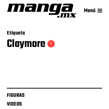
Menú
Etiqueta
Claymore
1
Memorabilia – Claymore
Illustrations
FIGURAS
VIDEOS