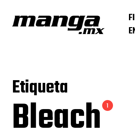
F
E
Etiqueta
Bleach
1