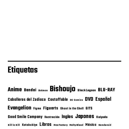
Etiquetas
Bishoujo
Anime
BLU-RAY
Bandai
Black Lagoon
Batman
DVD
Español
Castoffable
Caballeros del Zodiaco
DC Comics
Evangelion
Figuarts
GITS
Figma
Ghost in the Shell
Japones
Ingles
Good Smile Company
Ilustración
Kaiyodo
Libros
Música
Kotobukiya
Kill la Kill
Max Factory
Melty Blood
Nendoroid