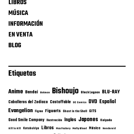
LIBROS
MÚSICA
INFORMACIÓN
EN VENTA
BLOG
Etiquetas
Bishoujo
Anime
BLU-RAY
Bandai
Black Lagoon
Batman
DVD
Español
Castoffable
Caballeros del Zodiaco
DC Comics
Evangelion
Figuarts
GITS
Figma
Ghost in the Shell
Japones
Ingles
Good Smile Company
Ilustración
Kaiyodo
Libros
Música
Kotobukiya
Kill la Kill
Max Factory
Melty Blood
Nendoroid