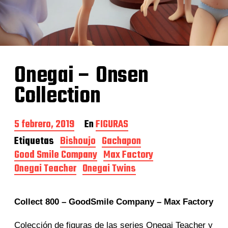
Onegai – Onsen
Collection
F
5 febrero, 2019
En
FIGURAS
e
Etiquetas
Bishoujo
Gachapon
c
Good Smile Company
Max Factory
h
a
Onegai Teacher
Onegai Twins
d
e
l
Collect 800 – GoodSmile Company – Max Factory
a
e
n
Colección de figuras de las series Onegai Teacher y