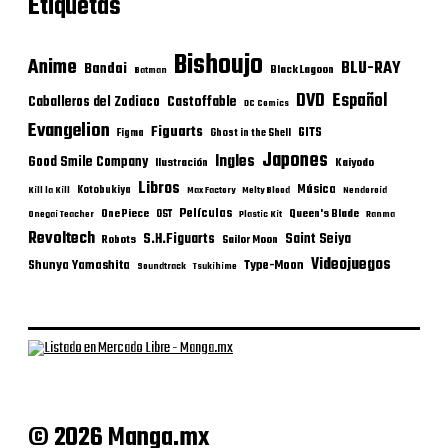
Etiquetas
Bishoujo
Anime
BLU-RAY
Bandai
Black Lagoon
Batman
DVD
Español
Castoffable
Caballeros del Zodiaco
DC Comics
Evangelion
Figuarts
GITS
Figma
Ghost in the Shell
Japones
Ingles
Good Smile Company
Ilustración
Kaiyodo
Libros
Música
Kotobukiya
Kill la Kill
Max Factory
Melty Blood
Nendoroid
Películas
One Piece
Queen's Blade
OST
Onegai Teacher
Plastic Kit
Ranma
Revoltech
S.H.Figuarts
Saint Seiya
Robots
Sailor Moon
Videojuegos
Shunya Yamashita
Type-Moon
Soundtrack
Tsukihime
© 2026 Manga.mx