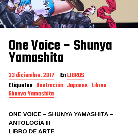
One Voice – Shunya
Yamashita
F
23 diciembre, 2017
En
LIBROS
e
Etiquetas
Ilustración
Japones
Libros
c
Shunya Yamashita
h
a
d
e
ONE VOICE – SHUNYA YAMASHITA –
l
ANTOLOGÍA III
a
e
LIBRO DE ARTE
n