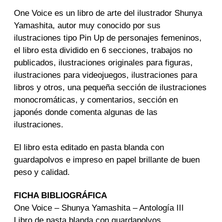
t
One Voice es un libro de arte del ilustrador Shunya
r
a
Yamashita, autor muy conocido por sus
d
ilustraciones tipo Pin Up de personajes femeninos,
a
el libro esta dividido en 6 secciones, trabajos no
publicados, ilustraciones originales para figuras,
ilustraciones para videojuegos, ilustraciones para
libros y otros, una pequeña sección de ilustraciones
monocromáticas, y comentarios, sección en
japonés donde comenta algunas de las
ilustraciones.
El libro esta editado en pasta blanda con
guardapolvos e impreso en papel brillante de buen
peso y calidad.
FICHA BIBLIOGRÁFICA
One Voice – Shunya Yamashita – Antología III
Libro de pasta blanda con guardapolvos.